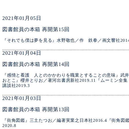
2021年01月05日
図書館員の本箱 再開第15回
『それでも僕は夢を見る』水野敬也／作 鉄拳／画文響社2014
2021年01月04日
図書館員の本箱 再開第14回
『感情と看護 人とのかかわりを職業とすることの意味』武井麻
おとこ』櫻井とりお／著河出書房新社2019.11『ムーミン全
講談社2019.3
2021年01月03日
図書館員の本箱 再開第13回
『街角図鑑』三土たつお／編著実業之日本社2016.4『街角
2020.8