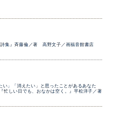
の詩集』斉藤倫／著 高野文子／画福音館書店
死にたい」「消えたい」と思ったことがあるあなた
11『忙しい日でも、おなかは空く。』平松洋子／著