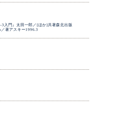
-2-3入門』太田一郎／[ほか]共著森北出版
on／著アスキー1996.3