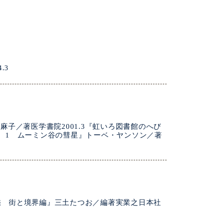
.3
子／著医学書院2001.3『虹いろ図書館のへび
集 1 ムーミン谷の彗星』トーベ・ヤンソン／著
図鑑 街と境界編』三土たつお／編著実業之日本社