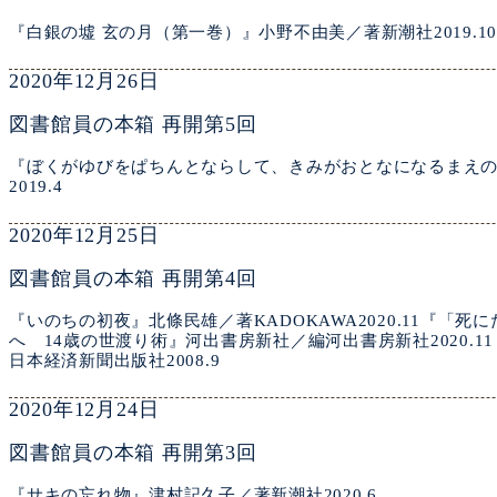
『白銀の墟 玄の月（第一巻）』小野不由美／著新潮社2019.10
2020年12月26日
図書館員の本箱 再開第5回
『ぼくがゆびをぱちんとならして、きみがおとなになるまえ
2019.4
2020年12月25日
図書館員の本箱 再開第4回
『いのちの初夜』北條民雄／著KADOKAWA2020.11『「
へ 14歳の世渡り術』河出書房新社／編河出書房新社2020.
日本経済新聞出版社2008.9
2020年12月24日
図書館員の本箱 再開第3回
『サキの忘れ物』津村記久子／著新潮社2020.6