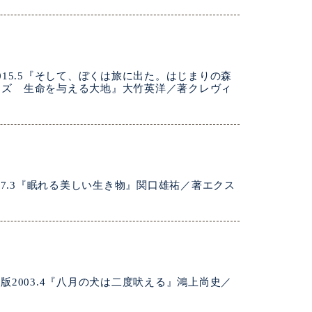
15.5『そして、ぼくは旅に出た。はじまりの森
ウッズ 生命を与える大地』大竹英洋／著クレヴィ
17.3『眠れる美しい生き物』関口雄祐／著エクス
2003.4『八月の犬は二度吠える』鴻上尚史／