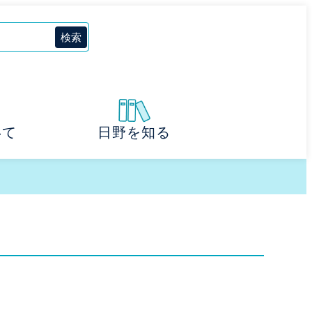
いて
日野を知る