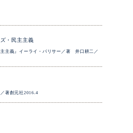
イズ・民主主義
民主主義』イーライ・パリサー／著 井口耕二／
創元社2016.4