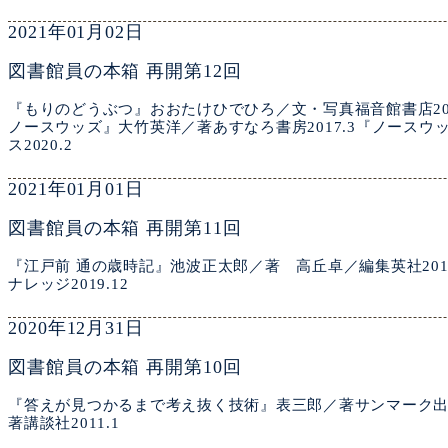
2021年01月02日
図書館員の本箱 再開第12回
『もりのどうぶつ』おおたけひでひろ／文・写真福音館書店20
ノースウッズ』大竹英洋／著あすなろ書房2017.3『ノース
ス2020.2
2021年01月01日
図書館員の本箱 再開第11回
『江戸前 通の歳時記』池波正太郎／著 高丘卓／編集英社20
ナレッジ2019.12
2020年12月31日
図書館員の本箱 再開第10回
『答えが見つかるまで考え抜く技術』表三郎／著サンマーク出版
著講談社2011.1