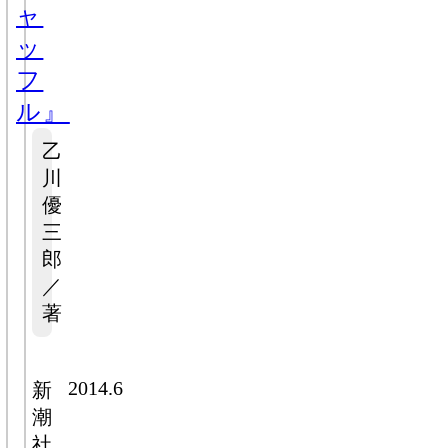
ャ
ッ
フ
ル』
乙
川
優
三
郎
／
著
2014.6
新
潮
社