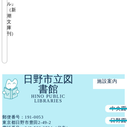
ル』
（新
潮
文
庫
刊）
日野市立図
施設案内
書館
HINO PUBLIC
LIBRARIES
中央図
郵便番号：191​-​0053
日野図
東京都日野市豊田2-49-2