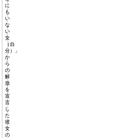
に
も
い
な
い
女
（自
分）」
か
ら
の
解
放
を
宣
言
し
た
彼
女
の