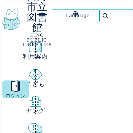
市立
図書
Language
館
HINO
PUBLIC
LIBRARIES
利用案内
こども
MENU
ログイン
ヤング