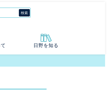
いて
日野を知る