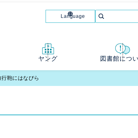
Language
図書館につ
ヤング
 旅行鞄にはなびら