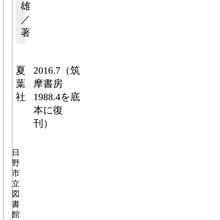
雄
／
著
夏
2016.7（筑
葉
摩書房
社
1988.4を底
本に復
刊）
日
野
市
立
図
書
館