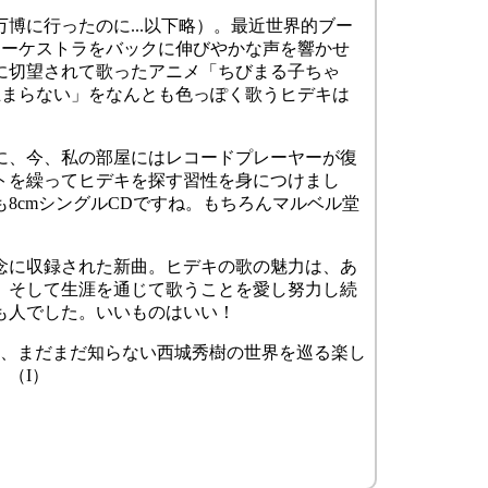
万博に行ったのに...以下略）。最近世界的ブー
ルオーケストラをバックに伸びやかな声を響かせ
こに切望されて歌ったアニメ「ちびまる子ちゃ
止まらない」をなんとも色っぽく歌うヒデキは
に、今、私の部屋にはレコードプレーヤーが復
トを繰ってヒデキを探す習性を身につけまし
8cmシングルCDですね。もちろんマルベル堂
の記念に収録された新曲。ヒデキの歌の魅力は、あ
、そして生涯を通じて歌うことを愛し努力し続
も人でした。いいものはいい！
は、まだまだ知らない西城秀樹の世界を巡る楽し
（I）