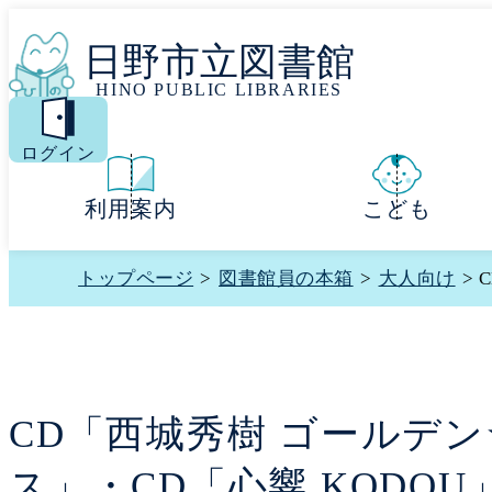
日野市立図書館
HINO PUBLIC LIBRARIES
MENU
ログイン
利用案内
こども
トップページ
>
図書館員の本箱
>
大人向け
> 
CD「西城秀樹 ゴールデ
ス」・CD「心響 KODOU