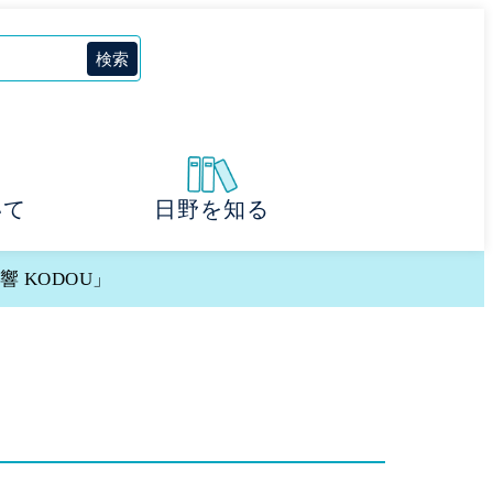
いて
日野を知る
 KODOU」