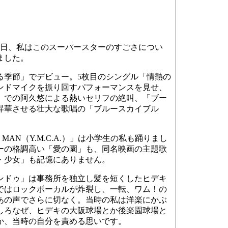
今日、私はこのスーパースターのすごさについ
ました。
恋する季節」でデビュー。5枚目のシングル「情熱の
ンドマイクを振り回すパフォーマンスを見せ、
」での阿久悠による熱いセリフの絶叫、「ブー
昇華させる壮大な歌唱の「ブルースカイブル
 MAN（Y.M.C.A.）」は小学生の私も踊りまし
ーの格調高い「愛の園」も、同名映画の主題歌
・少女」も記憶にありません。
ランドゥ」は事務所を独立し髪を短くしたヒデキ
ではロックボーカルが炸裂し、一転、ワム！の
あの声でさらに切なく。当時の私は洋楽にかぶ
しろなぜ、ヒデキの大阪球場とか後楽園球場と
か、当時の自分を責める思いです。