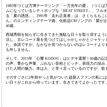
1985年つくば万博テーマソング「一万光年の愛」（つくば
ムになっているシティポップな「BEAT STREET」、フ
る「夏の誘惑」。1991年「走れ正直者」は、さくらもも
ん」のエンディングテーマ曲。化粧品CMソングの「愛が
40歳。
西城秀樹を知らずに生きてきた無駄な日々を取り戻すよう
活し、古レコード屋を見つけてはしゃかしゃかとジャケッ
た。余談ですが、なかなか見つからないのはレコードよりも
も外しません。
そして、2015年「心響 KODOU」はヒデキ還暦！60歳
の声、豊かな声量、ぶれない音程とピッチ、表現力の深み
けた人間の魅力。本は人、と常々言っているのですが、歌
そのすごさに2年前やっと気がついた超新人ファンの私に
い日々がこれから待っています。生きてきてよかったです。