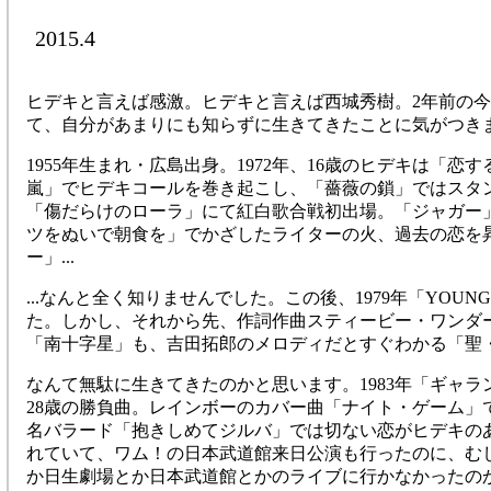
2015.4
ヒデキと言えば感激。ヒデキと言えば西城秀樹。2年前の
て、自分があまりにも知らずに生きてきたことに気がつき
1955年生まれ・広島出身。1972年、16歳のヒデキは「
嵐」でヒデキコールを巻き起こし、「薔薇の鎖」ではスタ
「傷だらけのローラ」にて紅白歌合戦初出場。「ジャガー
ツをぬいで朝食を」でかざしたライターの火、過去の恋を
ー」...
...なんと全く知りませんでした。この後、1979年「YOUNG
た。しかし、それから先、作詞作曲スティービー・ワンダ
「南十字星」も、吉田拓郎のメロディだとすぐわかる「聖
なんて無駄に生きてきたのかと思います。1983年「ギャ
28歳の勝負曲。レインボーのカバー曲「ナイト・ゲーム」
名バラード「抱きしめてジルバ」では切ない恋がヒデキの
れていて、ワム！の日本武道館来日公演も行ったのに、む
か日生劇場とか日本武道館とかのライブに行かなかったの