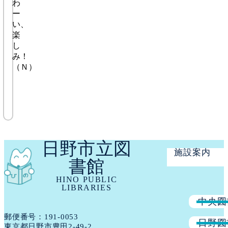
わ
ー
い、
楽
し
み！
（Ｎ）
日野市立図
施設案内
書館
HINO PUBLIC
LIBRARIES
中央図
郵便番号：191​-​0053
日野図
東京都日野市豊田2-49-2