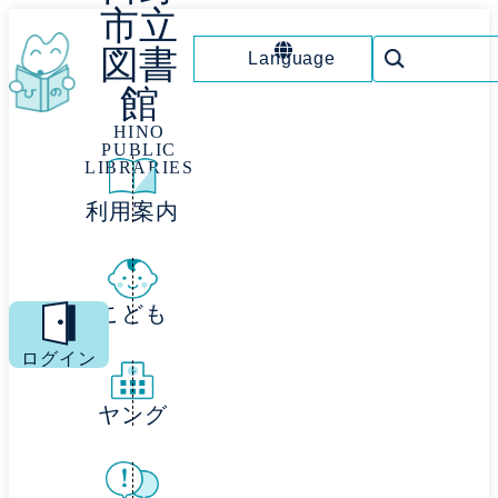
市立
図書
Language
館
HINO
PUBLIC
LIBRARIES
利用案内
こども
MENU
ログイン
ヤング