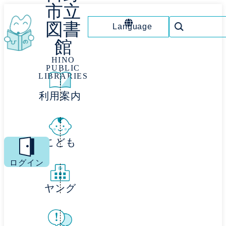
市立
図書
Language
館
HINO
PUBLIC
LIBRARIES
利用案内
こども
MENU
ログイン
ヤング