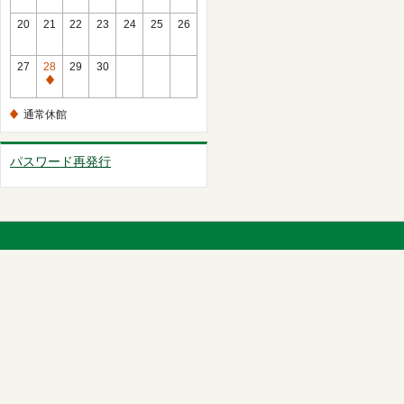
館
常
20
21
22
23
24
25
26
休
館
27
28
29
30
通
常
通常休館
休
館
パスワード再発行