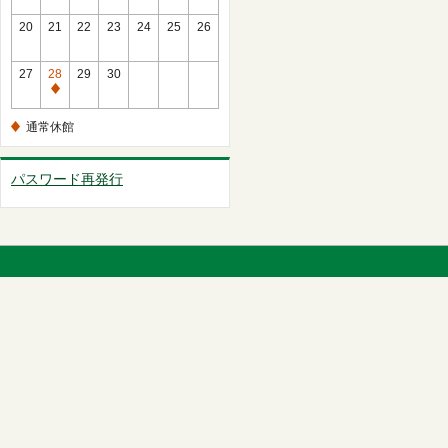
館
常
20
21
22
23
24
25
26
休
館
27
28
29
30
通
常
通常休館
休
館
パスワード再発行