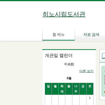
히노시립도서관
톱 메뉴
자료 검색
개관일 캘린더
中央館
다른 보기
8월
일
월
화
물
나
금
토
재
무
1