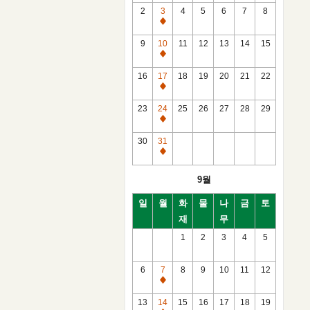
2
3
4
5
6
7
8
通
常
9
10
11
12
13
14
15
休
通
館
常
16
17
18
19
20
21
22
日
休
通
館
常
23
24
25
26
27
28
29
日
休
通
館
常
30
31
日
休
通
館
常
9월
日
休
館
일
월
화
물
나
금
토
日
재
무
1
2
3
4
5
6
7
8
9
10
11
12
通
常
13
14
15
16
17
18
19