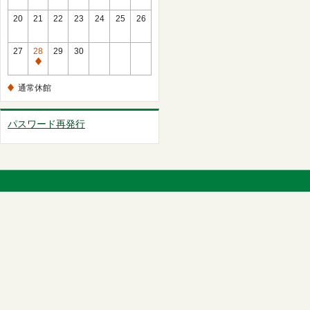
館
常
20
21
22
23
24
25
26
休
館
27
28
29
30
通
常
通常休館
休
館
パスワード再発行