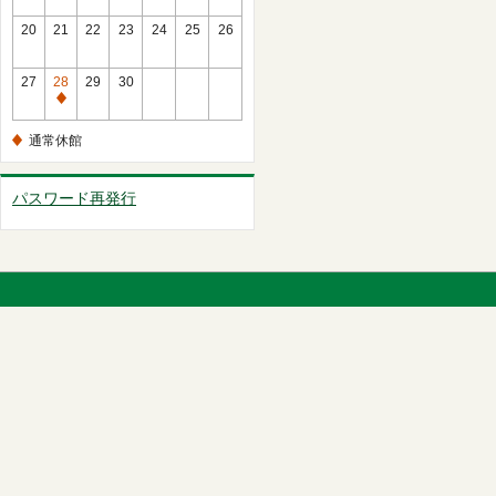
館
常
20
21
22
23
24
25
26
休
館
27
28
29
30
通
常
通常休館
休
館
パスワード再発行