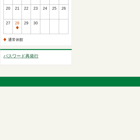
館
常
20
21
22
23
24
25
26
休
館
27
28
29
30
通
常
通常休館
休
館
パスワード再発行