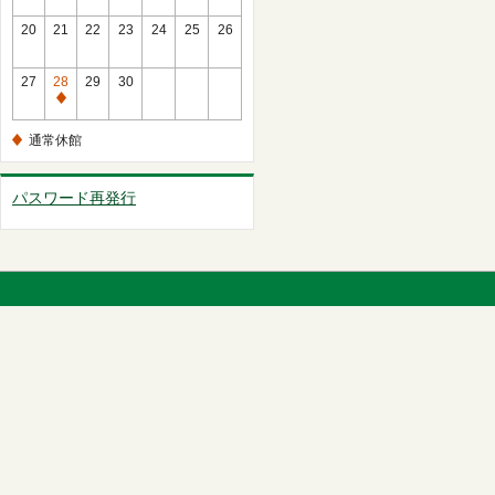
館
常
20
21
22
23
24
25
26
休
館
27
28
29
30
通
常
通常休館
休
館
パスワード再発行