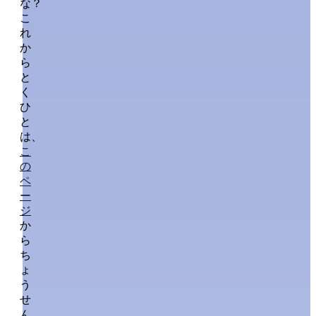
な？
こ
れ
か
ら
と
く
ひ
と
は、
こ
の
ペ
ー
ジ
か
ら
ち
ょ
う
せ
ん