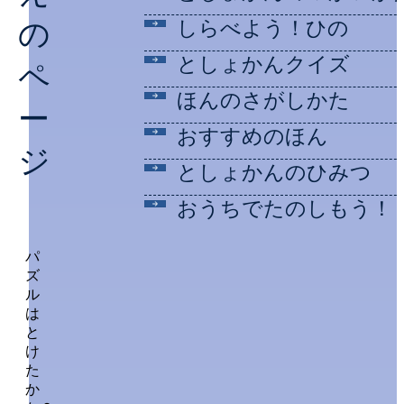
の
しらべよう！ひの
としょかんクイズ
ペ
ほんのさがしかた
ー
おすすめのほん
ジ
としょかんのひみつ
おうちでたのしもう！
パ
ズ
ル
は
と
け
た
か