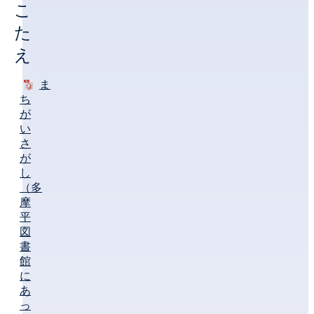
こ
た
え
ま
ち
が
い
さ
が
し
（多
摩
平
図
書
館
に
あ
っ