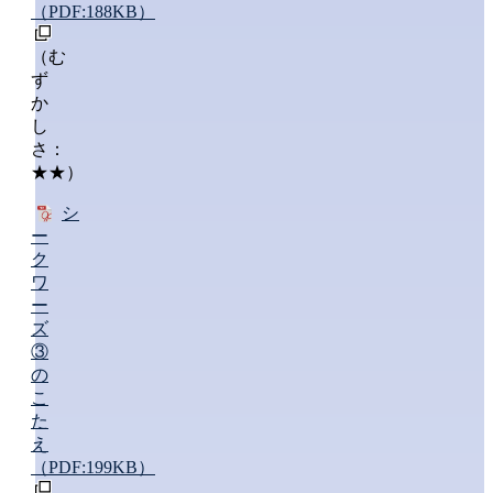
（PDF:188KB）
（む
ず
か
し
さ：
★★）
シ
ー
ク
ワ
ー
ズ
③
の
こ
た
え
（PDF:199KB）