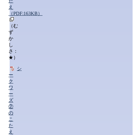
た
え
（PDF:163KB）
（む
ず
か
し
さ：
★）
シ
ー
ク
ワ
ー
ズ
②
の
こ
た
え