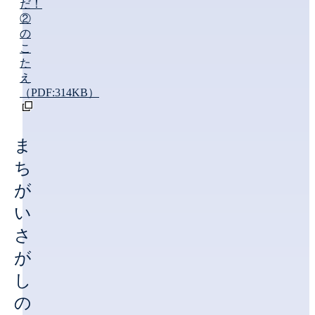
だ！
②
の
こ
た
え
（PDF:314KB）
ま
ち
が
い
さ
が
し
の