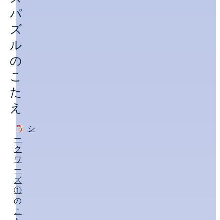
パ
ズ
ル
の
こ
た
え
シ
ー
ク
ワ
ー
ズ
①
の
こ