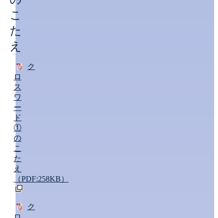
こ
た
え
ク
ロ
ス
ワ
ー
ド
①
の
こ
た
え
（PDF:258KB）
ク
ロ