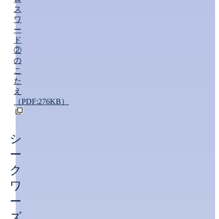
ス
ワ
ー
ド
②
の
こ
た
え
（PDF:276KB）
シ
ー
ク
ワ
ー
ズ