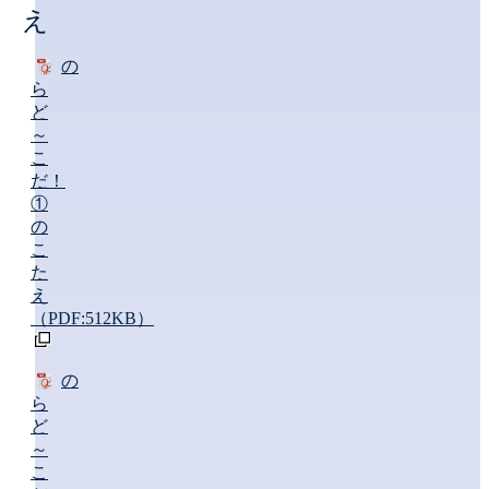
え
の
ら
ど
～
こ
だ！
①
の
こ
た
え
（PDF:512KB）
の
ら
ど
～
こ