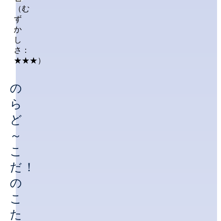
（む
ず
か
し
さ：
★★★）
の
ら
ど
～
こ
だ！
の
こ
た