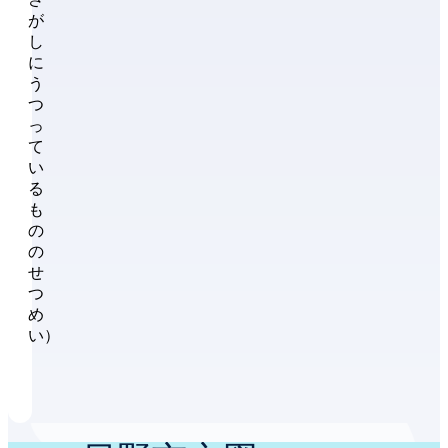
が
し
に
う
つ
っ
て
い
る
も
の
の
せ
つ
め
い）