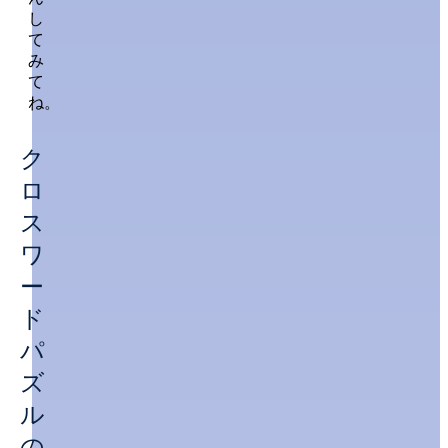
し
て
み
て
ね。
ク
ロ
ス
ワ
ー
ド
パ
ズ
ル
の