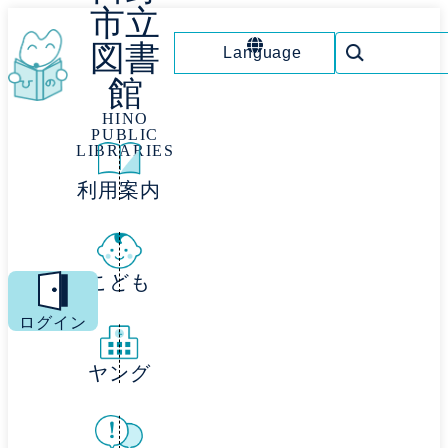
市立
図書
Language
館
HINO
PUBLIC
LIBRARIES
利用案内
こども
MENU
ログイン
ヤング