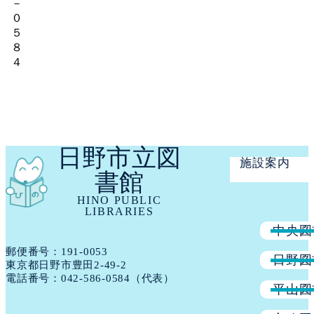
－
０
５
８
４
日野市立図
施設案内
書館
HINO PUBLIC
LIBRARIES
中央図
郵便番号：191​-​0053
日野図
東京都日野市豊田2-49-2
電話番号：
042-586-0584
（代表）
平山図