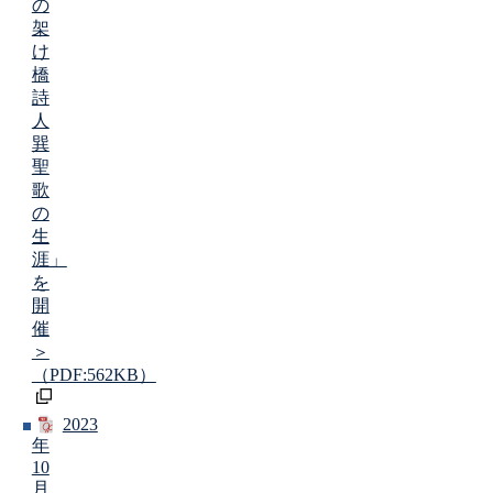
の
架
け
橋
詩
人
巽
聖
歌
の
生
涯」
を
開
催
＞
（PDF:562KB）
2023
年
10
月