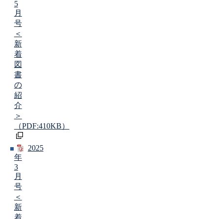
5
月
号
＜
新
着
図
書
の
紹
介
＞
（PDF:410KB）
2025
年
3
月
号
＜
新
着