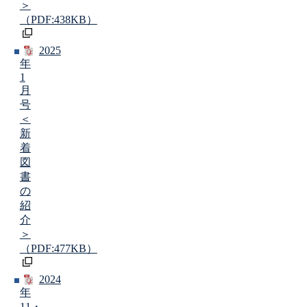
＞
（PDF:438KB）
2025
年
1
月
号
＜
新
着
図
書
の
紹
介
＞
（PDF:477KB）
2024
年
11・