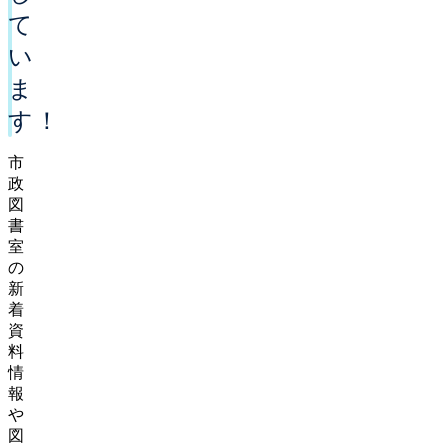
て
い
ま
す！
市
政
図
書
室
の
新
着
資
料
情
報
や
図