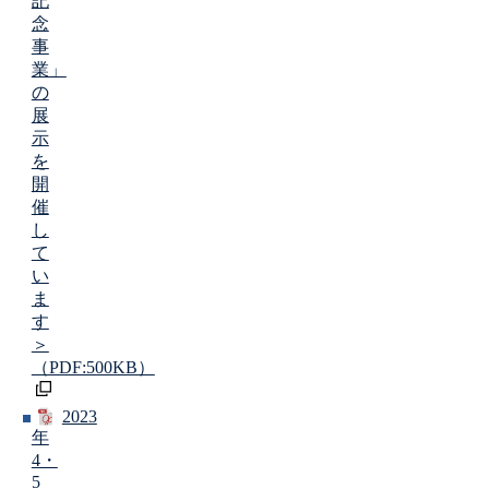
記
念
事
業」
の
展
示
を
開
催
し
て
い
ま
す
＞
（PDF:500KB）
2023
年
4・
5