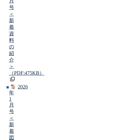
月
号
＜
新
着
資
料
の
紹
介
＞
（PDF:475KB）
2026
年
1
月
号
＜
新
着
図