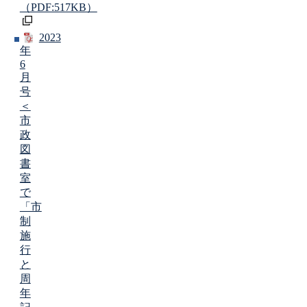
（PDF:517KB）
2023
年
6
月
号
＜
市
政
図
書
室
で
「市
制
施
行
と
周
年