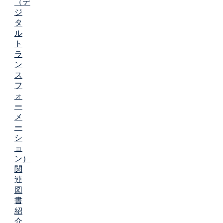
（デ
ジ
タ
ル
ト
ラ
ン
ス
フ
ォ
ー
メ
ー
シ
ョ
ン）
関
連
図
書
紹
介