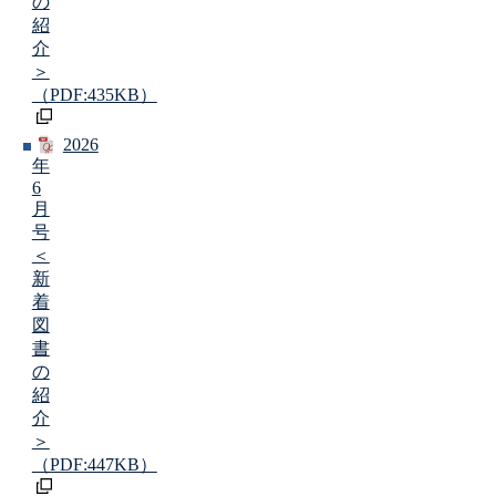
の
紹
介
＞
（PDF:435KB）
2026
年
6
月
号
＜
新
着
図
書
の
紹
介
＞
（PDF:447KB）