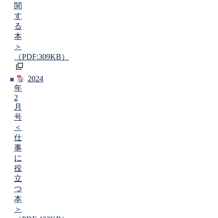
関
す
る
本
＞
（PDF:309KB）
2024
年
2
月
号
＜
仕
事
に
役
立
つ
本
＞