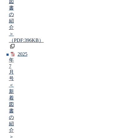
図
書
の
紹
介
＞
（PDF:396KB）
2025
年
7
月
号
＜
新
着
図
書
の
紹
介
＞