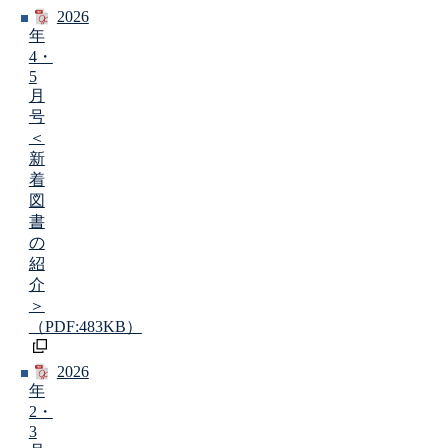
2026
年
4・
5
月
号
＜
新
着
図
書
の
紹
介
＞
（PDF:483KB）
2026
年
2・
3