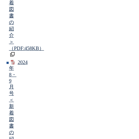
着
図
書
の
紹
介
＞
（PDF:458KB）
2024
年
8・
9
月
号
＜
新
着
図
書
の
紹