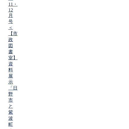
11・
12
月
号
＜
【市
政
図
書
室】
資
料
展
示
「日
野
市
と
紫
波
町