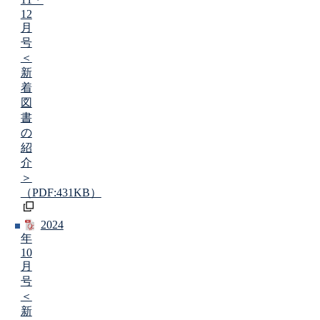
12
月
号
＜
新
着
図
書
の
紹
介
＞
（PDF:431KB）
2024
年
10
月
号
＜
新