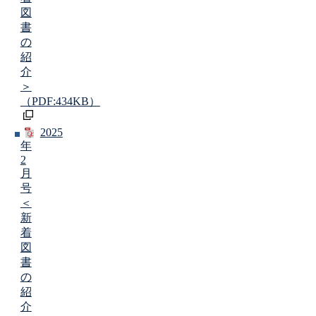
図
書
の
紹
介
＞
（PDF:434KB）
2025
年
2
月
号
＜
新
着
図
書
の
紹
介