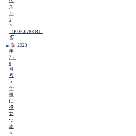
ベ
ス
ト
5
＞
（PDF:678KB）
2023
年
7・
8
月
号
＜
仕
事
に
役
立
つ
本
＞