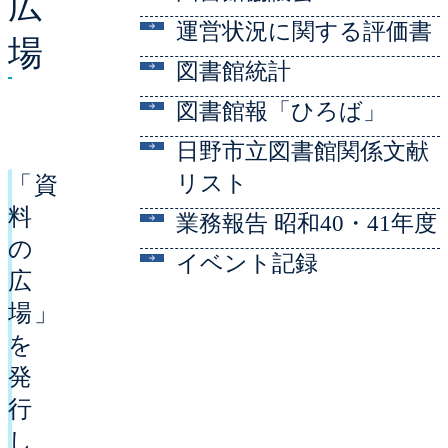
広
運営状況に関する評価書
場
図書館統計
図書館報「ひろば」
日野市立図書館関係文献
リスト
「資
料
業務報告 昭和40・41年度
の
イベント記録
広
場」
を
発
行
し