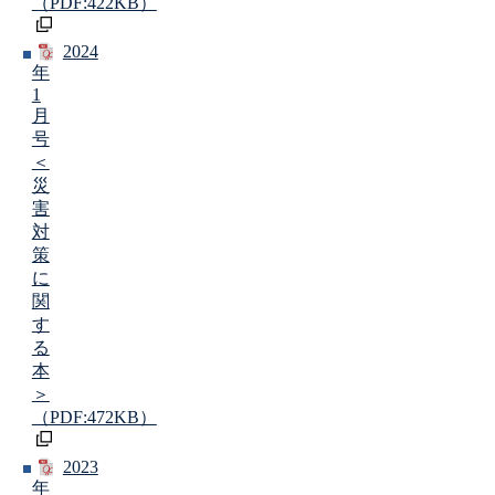
（PDF:422KB）
2024
年
1
月
号
＜
災
害
対
策
に
関
す
る
本
＞
（PDF:472KB）
2023
年