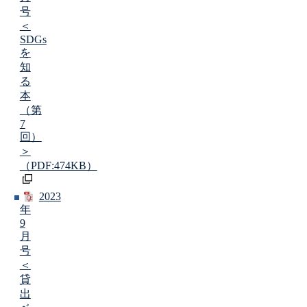
号
＜
SDGs
を
知
る
本
（第
7
回）
＞
（PDF:474KB）
2023
年
9
月
号
＜
貸
出