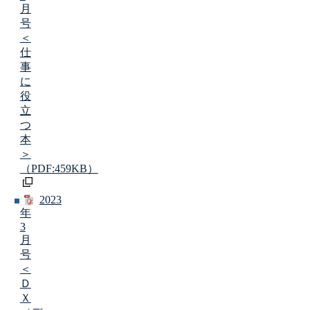
月
号
＜
仕
事
に
役
立
つ
本
＞
（PDF:459KB）
2023
年
3
月
号
＜
Ｄ
Ｘ