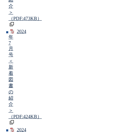
介
＞
（PDF:473KB）
2024
年
7
月
号
＜
新
着
図
書
の
紹
介
＞
（PDF:424KB）
2024