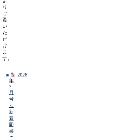
よ
り
ご
覧
い
た
だ
け
ま
す。
2026
年
7
月
号
＜
新
着
図
書