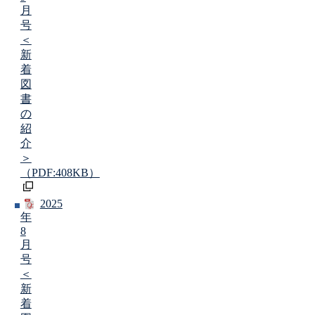
月
号
＜
新
着
図
書
の
紹
介
＞
（PDF:408KB）
2025
年
8
月
号
＜
新
着