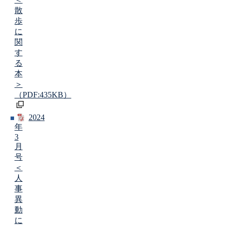
散
歩
に
関
す
る
本
＞
（PDF:435KB）
2024
年
3
月
号
＜
人
事
異
動
に