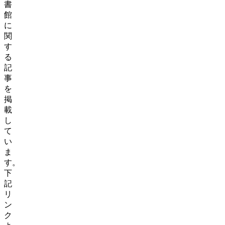
書
館
に
関
す
る
記
事
を
掲
載
し
て
い
ま
す。
下
記
リ
ン
ク