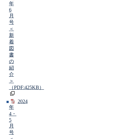
年
6
月
号
＜
新
着
図
書
の
紹
介
＞
（PDF:425KB）
2024
年
4・
5
月
号
＜