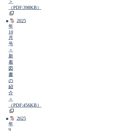
＞
（PDF:398KB）
2025
年
10
月
号
＜
新
着
図
書
の
紹
介
＞
（PDF:456KB）
2025
年
9