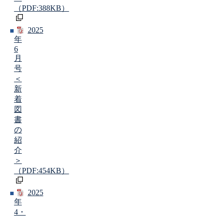
（PDF:388KB）
2025
年
6
月
号
＜
新
着
図
書
の
紹
介
＞
（PDF:454KB）
2025
年
4・