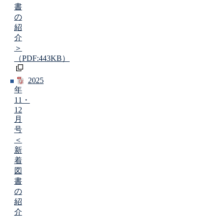
書
の
紹
介
＞
（PDF:443KB）
2025
年
11・
12
月
号
＜
新
着
図
書
の
紹
介