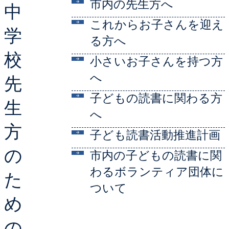
市内の先生方へ
中
これからお子さんを迎え
学
る方へ
校
小さいお子さんを持つ方
へ
先
子どもの読書に関わる方
生
へ
方
子ども読書活動推進計画
の
市内の子どもの読書に関
わるボランティア団体に
た
ついて
め
の