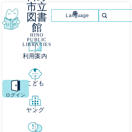
市立
図書
Language
館
HINO
PUBLIC
LIBRARIES
利用案内
こども
MENU
ログイン
ヤング