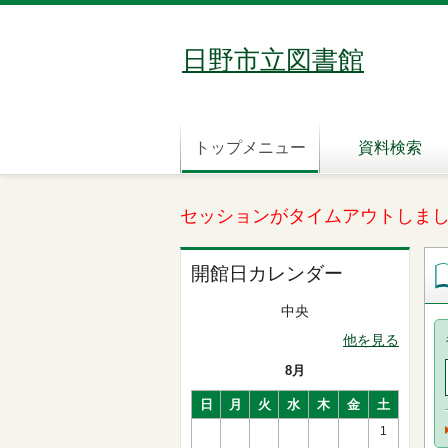
日野市立図書館
トップメニュー
資料検索
セッションがタイムアウトしま
開館日カレンダー
中央
他を見る
8月
日
月
火
水
木
金
土
1