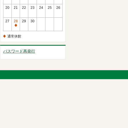
館
常
20
21
22
23
24
25
26
休
館
27
28
29
30
通
常
通常休館
休
館
パスワード再発行