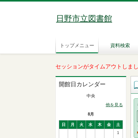
日野市立図書館
トップメニュー
資料検索
セッションがタイムアウトしま
開館日カレンダー
中央
他を見る
8月
日
月
火
水
木
金
土
1