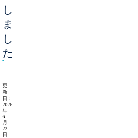
し
ま
し
た
更
新
日：
2026
年
6
月
22
日