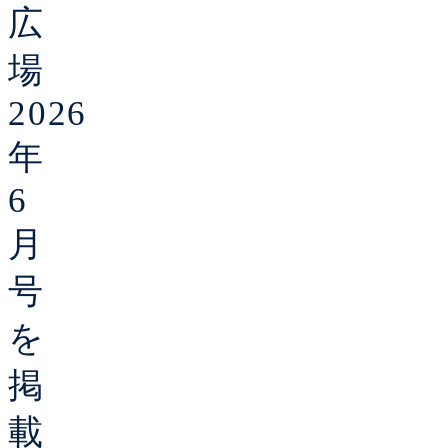
広
場
2026
年
6
月
号
を
掲
載