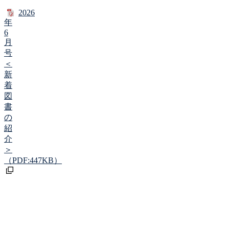
2026
年
6
月
号
＜
新
着
図
書
の
紹
介
＞
（PDF:447KB）