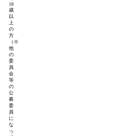
18
歳
以
上
の
方
（※
他
の
委
員
会
等
の
公
募
委
員
に
な
っ