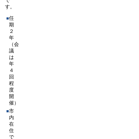
で
す。
任
期
２
年
（会
議
は
年
４
回
程
度
開
催）
市
内
在
住
で