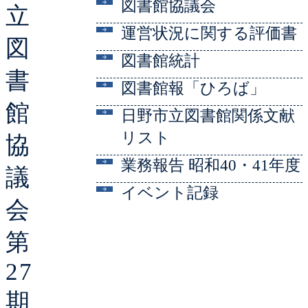
図書館協議会
立
運営状況に関する評価書
図
図書館統計
書
図書館報「ひろば」
館
日野市立図書館関係文献
リスト
協
業務報告 昭和40・41年度
議
イベント記録
会
第
27
期