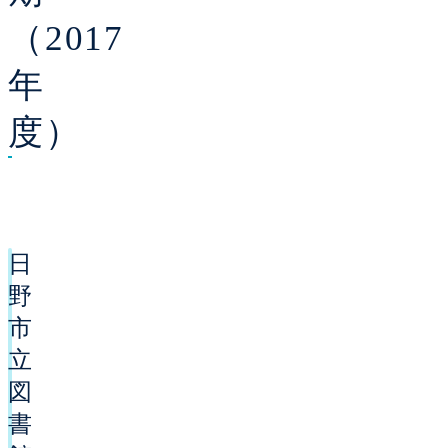
（2017
年
度）
日
野
市
立
図
書