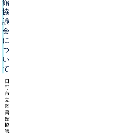
館
協
議
会
に
つ
い
て
日
野
市
立
図
書
館
協
議