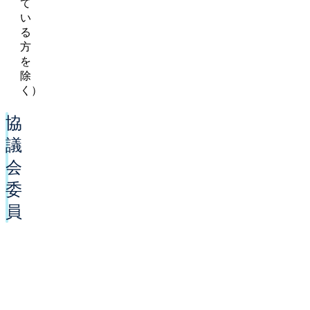
て
い
る
方
を
除
く）
協
議
会
委
員
第
２
７
期：
任