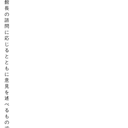
館
長
の
諮
問
に
応
じ
る
と
と
も
に
意
見
を
述
べ
る
も
の