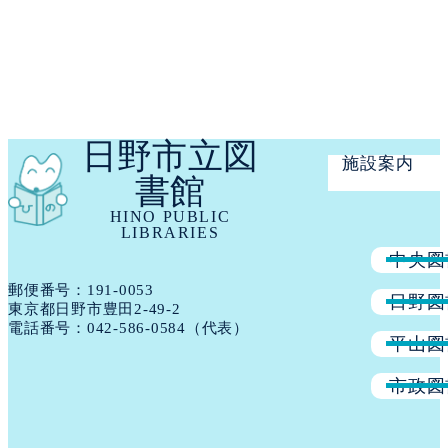
議事要録
ＰＤＦ版
（PDF:212KB）
｜
テキス
日野市立図
施設案内
書館
HINO PUBLIC
LIBRARIES
中央図
郵便番号：191​-​0053
日野図
東京都日野市豊田2-49-2
電話番号：
042-586-0584
（代表）
平山図
市政図