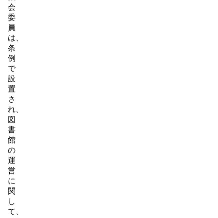
会
委
員
は、
条
例
で
設
置
さ
れ、
図
書
館
の
運
営
に
関
し
て、