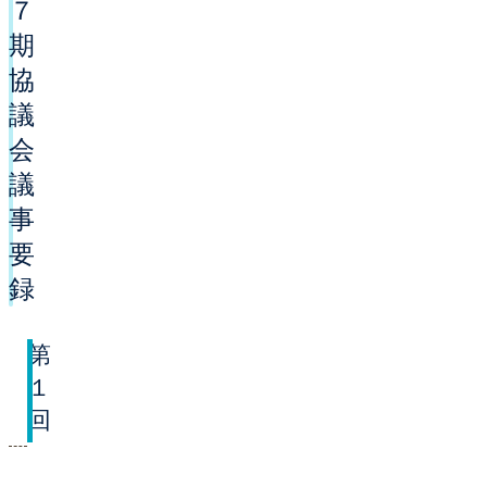
７
期
協
議
会
議
事
要
録
第
１
回
開催日
平成２８年６月３日（金曜日）