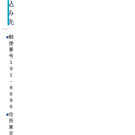
込
み
先
郵
便
番
号
１
９
１
－
８
６
８
６
住
所
東
京