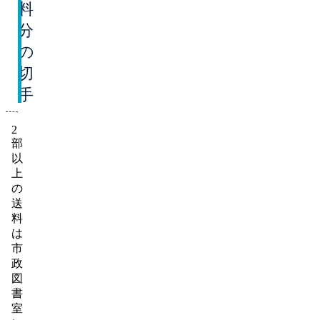
料
分
の
切
手
2
部
以
上
の
送
料
は
市
政
図
書
室