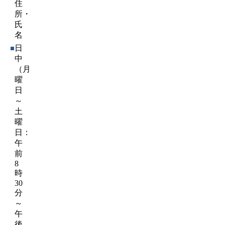
住
所・
氏
名
日
中
（月
曜
日
～
土
曜
日：
午
前
8
時
30
分
～
午
後