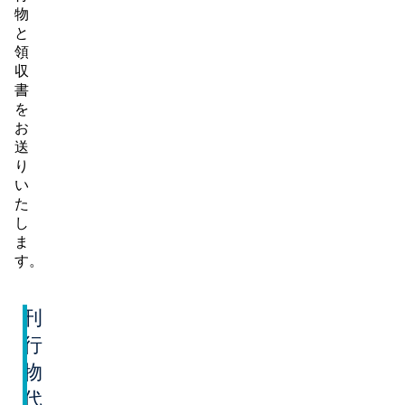
物
と
領
収
書
を
お
送
り
い
た
し
ま
す。
刊
行
物
代