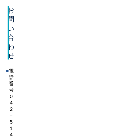
お
問
い
合
わ
せ
電
話
番
号
０
４
２
－
５
１
４