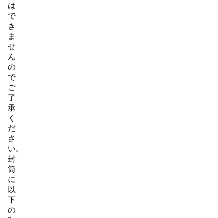
は
で
き
ま
せ
ん
の
で
ご
了
承
く
だ
さ
い。
封
筒
に
以
下
の