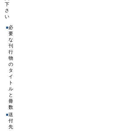
下
さ
い
必
要
な
刊
行
物
の
タ
イ
ト
ル
と
冊
数
送
付
先