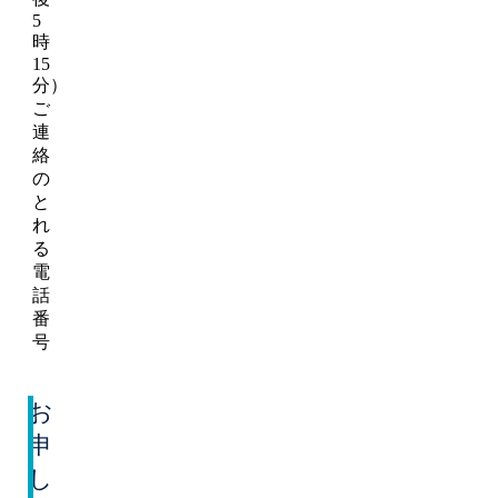
5
時
15
分）
ご
連
絡
の
と
れ
る
電
話
番
号
お
申
し