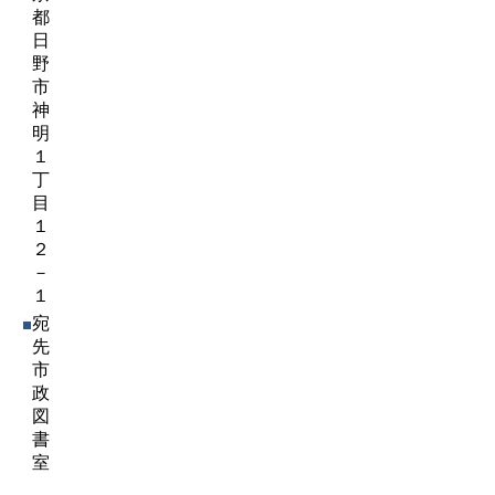
都
日
野
市
神
明
１
丁
目
１
２
－
１
宛
先
市
政
図
書
室