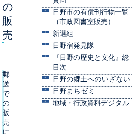
質問
の
日野市の有償刊行物一覧
販
（市政図書室販売）
売
新選組
日野宿発見隊
『日野の歴史と文化』総
目次
郵
日野の郷土へのいざない
送
日野まちゼミ
で
の
地域・行政資料デジタル
販
売
に