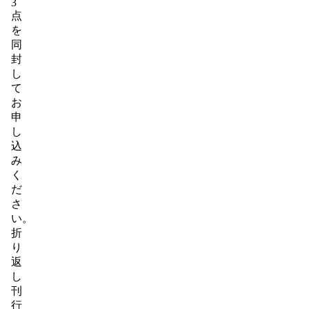
3
点
を
同
封
し
て
お
申
し
込
み
く
だ
さ
い。
折
り
返
し
刊
行