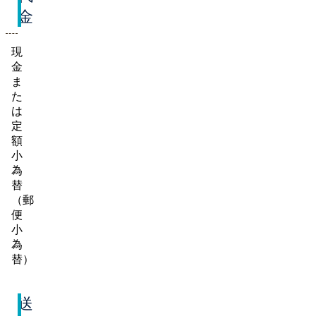
金
現
金
ま
た
は
定
額
小
為
替
（郵
便
小
為
替）
送