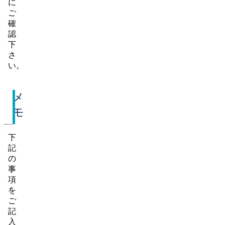
に
ご
確
認
下
さ
い。
メ
モ
下
記
の
事
項
を
ご
記
入