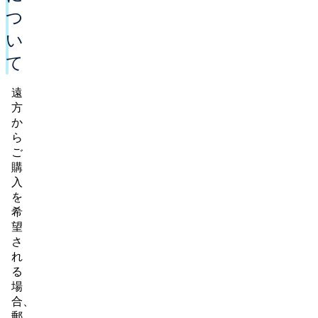
つ
い
て
遠
方
か
ら
ご
購
入
を
希
望
さ
れ
る
場
合、
郵