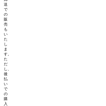
送
で
の
販
売
も
い
た
し
ま
す。
た
だ
し、
後
払
い
で
の
購
入