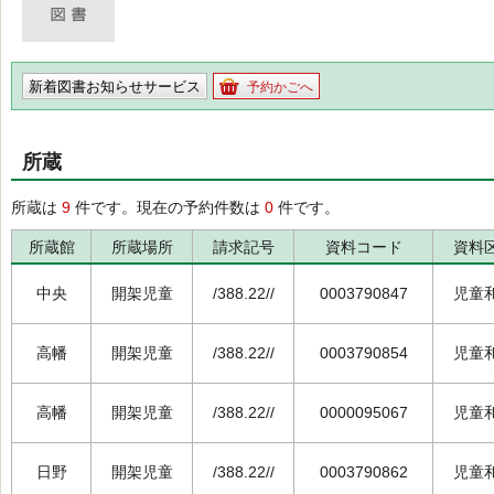
新着図書お知らせサービス
予約かごへ
所蔵
所蔵は
9
件です。現在の予約件数は
0
件です。
所蔵館
所蔵場所
請求記号
資料コード
資料
中央
開架児童
/388.22//
0003790847
児童
高幡
開架児童
/388.22//
0003790854
児童
高幡
開架児童
/388.22//
0000095067
児童
日野
開架児童
/388.22//
0003790862
児童