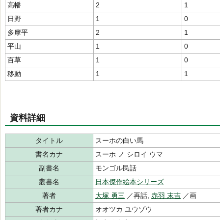
高幡
2
1
日野
1
0
多摩平
2
1
平山
1
0
百草
1
0
移動
1
1
資料詳細
タイトル
スーホの白い馬
書名カナ
スーホ ノ シロイ ウマ
副書名
モンゴル民話
叢書名
日本傑作絵本シリーズ
著者
大塚 勇三
／再話,
赤羽 末吉
／画
著者カナ
オオツカ ユウゾウ