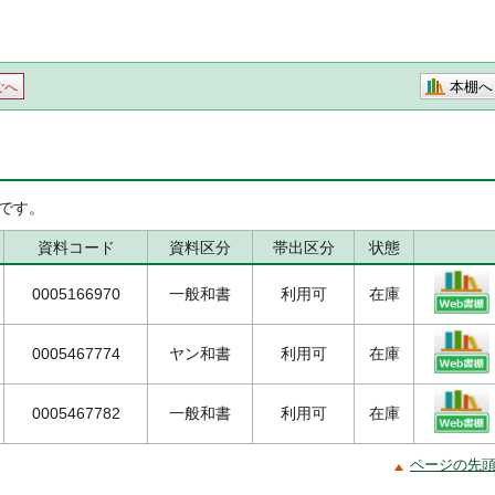
本棚へ
ごへ
です。
資料コード
資料区分
帯出区分
状態
0005166970
一般和書
利用可
在庫
0005467774
ヤン和書
利用可
在庫
0005467782
一般和書
利用可
在庫
ページの先