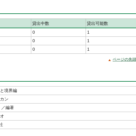
貸出中数
貸出可能数
0
1
0
1
0
1
ページの先
街と境界編
ズカン
／編著
ツオ
社