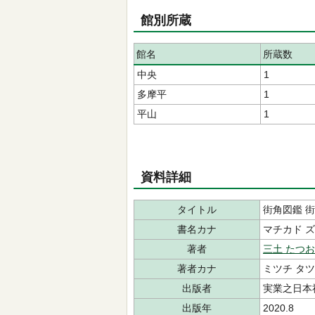
館別所蔵
館名
所蔵数
中央
1
多摩平
1
平山
1
資料詳細
タイトル
街角図鑑 
書名カナ
マチカド 
著者
三土 たつお
著者カナ
ミツチ タ
出版者
実業之日本
出版年
2020.8