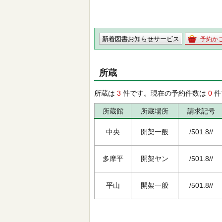
新着図書お知らせサービス
予約か
所蔵
所蔵は
3
件です。現在の予約件数は
0
件
所蔵館
所蔵場所
請求記号
中央
開架一般
/501.8//
多摩平
開架ヤン
/501.8//
平山
開架一般
/501.8//