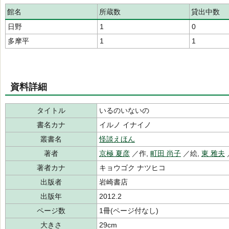
館名
所蔵数
貸出中数
日野
1
0
多摩平
1
1
資料詳細
タイトル
いるのいないの
書名カナ
イルノ イナイノ
叢書名
怪談えほん
著者
京極 夏彦
／作,
町田 尚子
／絵,
東 雅夫
著者カナ
キョウゴク ナツヒコ
出版者
岩崎書店
出版年
2012.2
ページ数
1冊(ページ付なし)
大きさ
29cm