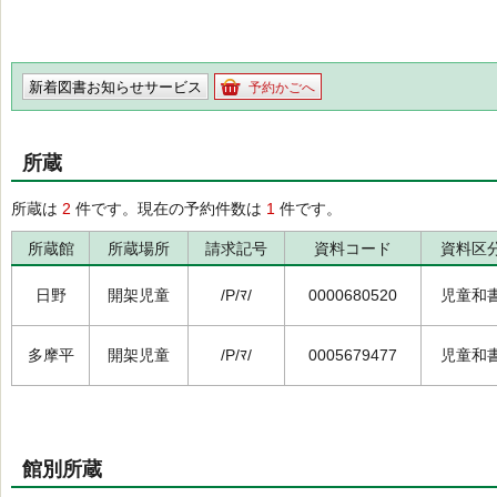
新着図書お知らせサービス
予約かごへ
所蔵
所蔵は
2
件です。現在の予約件数は
1
件です。
所蔵館
所蔵場所
請求記号
資料コード
資料区
日野
開架児童
/P/ﾏ/
0000680520
児童和
多摩平
開架児童
/P/ﾏ/
0005679477
児童和
館別所蔵