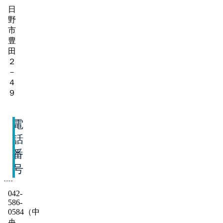
日
野
市
豊
田
２
－
４
９
電
話
番
号
042-
586-
0584（中
央