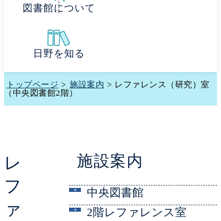
図書館について
日野を知る
トップページ
>
施設案内
> レファレンス（研究）室
（中央図書館2階）
施設案内
レ
フ
中央図書館
ァ
2階レファレンス室