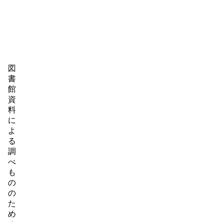
キャレル（個人席）
15席
マイクロフィルムリーダー
1台
ほか利用席
15席
図
書
館
資
料
に
よ
る
調
べ
も
の
の
た
め