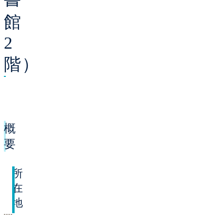
館
2
階）
概
要
所
在
地