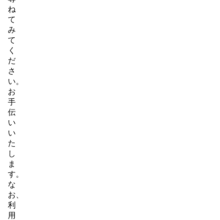
ね
て
み
て
く
だ
さ
い。
お
手
伝
い
い
た
し
ま
す。
な
お、
利
用