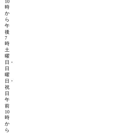
10
時
か
ら
午
後
7
時
土
曜
日・
日
曜
日・
祝
日
午
前
10
時
か
ら