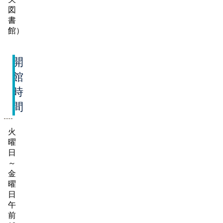
図
書
館）
開
館
時
間
火
曜
日
～
金
曜
日
午
前