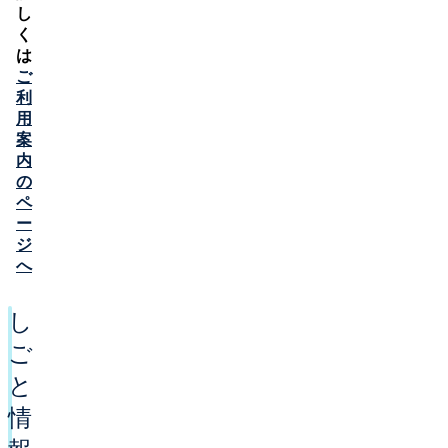
し
く
は
ご
利
用
案
内
の
ペ
ー
ジ
へ
し
ご
と
情