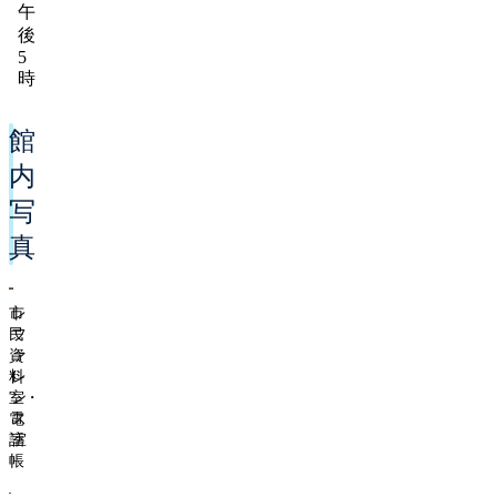
午
後
5
時
館
内
写
真
市
レ
民
フ
資
ァ
料
レ
室・
ン
電
ス
話
室
帳