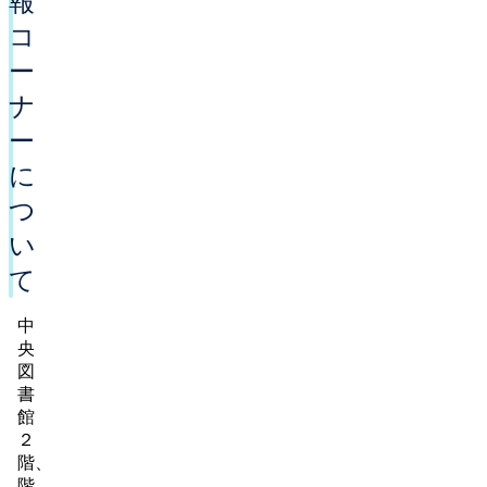
報
コ
ー
ナ
ー
に
つ
い
て
中
央
図
書
館
２
階、
階