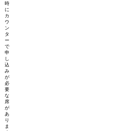
時
に
カ
ウ
ン
タ
ー
で
申
し
込
み
が
必
要
な
席
が
あ
り
ま