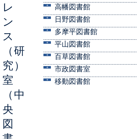
レ
高幡図書館
日野図書館
ン
多摩平図書館
ス
平山図書館
（研
百草図書館
究）
市政図書室
室
移動図書館
（中
央
図
書