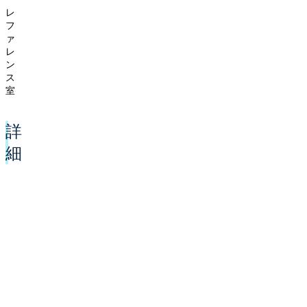
レ
フ
ァ
レ
ン
ス
室
詳
細
コピー機
あり
（※図書館
ＯＰＡＣ（館内蔵書検索用パソコン）
1台
利用者用インターネット端末
2台
オンラインデータベース公開端末
1台
持ち込みパソコン用電源席
4席