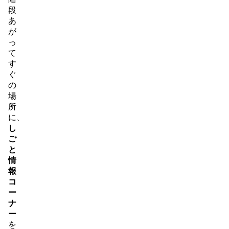
段
あ
が
っ
て
す
ぐ
の
場
所
に、
し
ご
と
情
報
コ
ー
ナ
ー
を