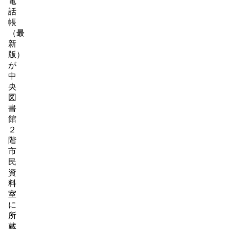
電
話
帳
（最
新
版）
が
中
央
図
書
館
２
階
市
民
資
料
室
に
所
蔵