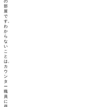
の
部
屋
で
す。
わ
か
ら
な
い
こ
と
は、
カ
ウ
ン
タ
ー
職
員
に
尋