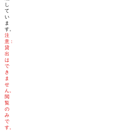
し
て
い
ま
す。
注
意：
貸
出
は
で
き
ま
せ
ん。
閲
覧
の
み
で
す。