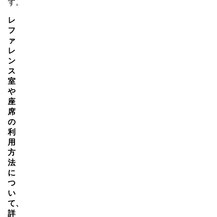
す。
レ
フ
ァ
レ
ン
ス
室
や
座
席
の
利
用
方
法
に
つ
い
て、
詳