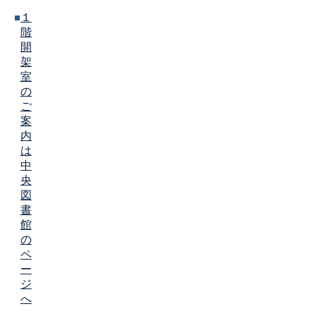
１
階
開
架
室
の
ご
案
内
は
中
央
図
書
館
の
ペ
ー
ジ
へ