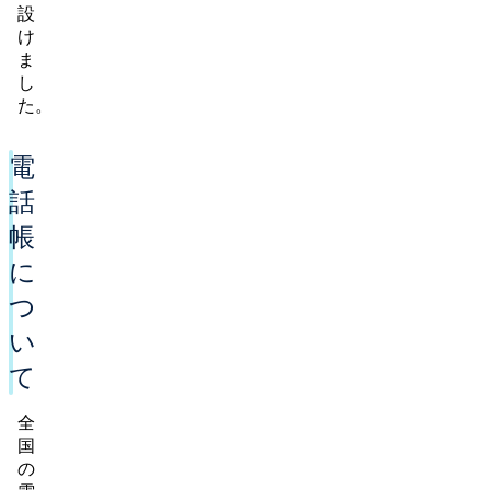
設
け
ま
し
た。
電
話
帳
に
つ
い
て
全
国
の