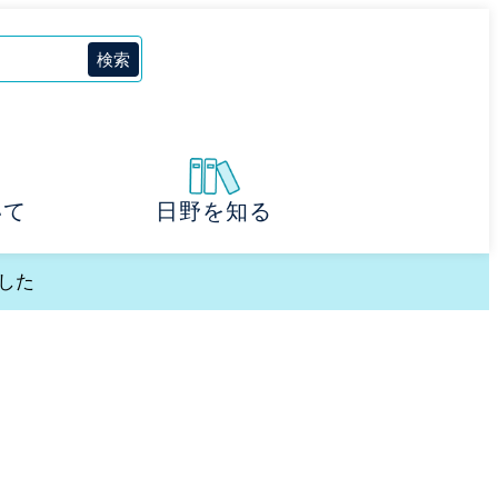
いて
日野を知る
した