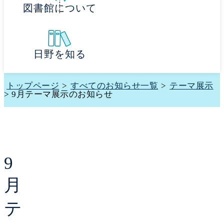
図書館について
日野を知る
トップページ
>
すべてのお知らせ一覧
>
テーマ展示
> 9月テーマ展示のお知らせ
9
月
テ