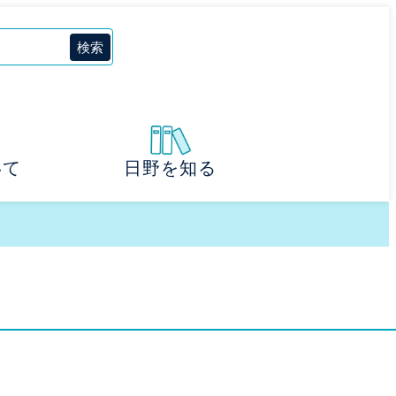
いて
日野を知る