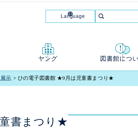
Language
図書館につ
ヤング
マ展示
> ひの電子図書館 ★9月は児童書まつり★
児童書まつり★