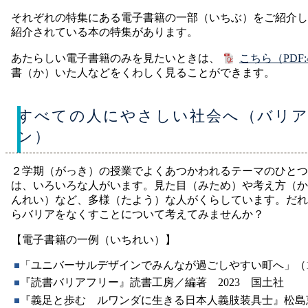
それぞれの特集にある電子書籍の一部（いちぶ）をご紹介し
紹介されている本の特集があります。
あたらしい電子書籍のみを見たいときは、
こちら
（PDF:
書（か）いた人などをくわしく見ることができます。
すべての人にやさしい社会へ（バリ
ン）
２学期（がっき）の授業でよくあつかわれるテーマのひとつ
は、いろいろな人がいます。見た目（みため）や考え方（か
んれい）など、多様（たよう）な人がくらしています。だれ
らバリアをなくすことについて考えてみませんか？
【電子書籍の一例（いちれい）】
「ユニバーサルデザインでみんなが過ごしやすい町へ」（1
『読書バリアフリー』読書工房／編著 2023 国土社
『義足と歩む ルワンダに生きる日本人義肢装具士』松島恵利