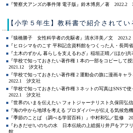
『警察犬アンズの事件簿 電子版』鈴木博房／著 2022.2
【小学５年生】教科書で紹介されてい
『猿橋勝子 女性科学者の先駆者』清水洋美／文 2023.2 
『ヒロシマをのこす 平和記念資料館をつくった人・長岡省吾
『土木のずかん 暮らしを支えるわざ』稲垣正晴／[ほか]共著 
『学校で知っておきたい著作権 1 本の一部をコピーして
2021.12 汐文社
『学校で知っておきたい著作権 2 運動会の旗に漫画キャ
2022.1 汐文社
『学校で知っておきたい著作権 3 ネットの写真はSNSで
2022.1 汐文社
『世界のいまを伝えたい フォトジャーナリスト久保田弘信』
『海の中から地球を考える プロダイバーが伝える気候危機』武
『季節のことば （調べる学習百科）』中村和弘／監修 201
『わきだせ!いのちの水 日本伝統の上総掘り井戸をアフリカ
館