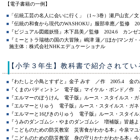
【電子書籍の一例】
「伝統工芸の名人に会いに行く」（1～3巻）瀬戸山玄／文と写
『伝統の和食から現代のWASHOKU』服部幸應／監修 202
『ビジュアル図鑑妖怪』木下昌美／監修 2024.6 カンゼ
『ミーとトラ瑞穂の国の大冒険』嶋津 蓮／[ほか]マンガ・イ
施主体：株式会社NHKエデュケーショナル
【小学３年生】教科書で紹介されてい
『わたしと小鳥とすずと』金子 みすゞ／作 2005.4 金
『くまのパディントン 電子版』マイケル・ボンド／作 20
『エルマーのぼうけん 電子版』ルース・スタイルス・ガネッ
『エルマーとりゅう 電子版』ルース・スタイルス・ガネット
『エルマーと16ぴきのりゅう 電子版』ルース・スタイルス
『うみのダンゴムシ・やまのダンゴムシ 増補版』皆越ようせ
『こどものための防災教室 災害食がわかる本』今泉マユ子／
『こどものための防災教室 身の守りかたがわかる本』今泉マ