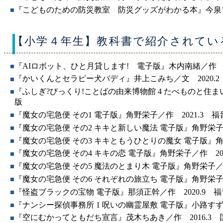
『こどものための防災教室 防災グッズがわかる本』今泉マユ
【小学４年生】教科書で紹介されてい
『AIロボット、ひと月貸します! 電子版』木内南緒／作 2
『かいくんとセラピー犬バディ』井上こみち／文 2020.2
『ふしぎ?びっくり!ことばの由来博物館 4 たべものと住ま
版
『魔女の宅急便 その1 電子版』角野栄子／作 2021.3 
『魔女の宅急便 その2 キキと新しい魔法 電子版』角野栄子／
『魔女の宅急便 その3 キキともうひとりの魔女 電子版』角野
『魔女の宅急便 その4 キキの恋 電子版』角野栄子／作 20
『魔女の宅急便 その5 魔法のとまり木 電子版』角野栄子／作
『魔女の宅急便 その6 それぞれの旅立ち 電子版』角野栄子／
『怪盗ブラックの宝物 電子版』那須正幹／作 2020.9 
『ナンシー探偵事務所 1 呪いの幽霊屋敷 電子版』小路すず／
『空にむかってともだち宣言』茂木ちあき／作 2016.3 