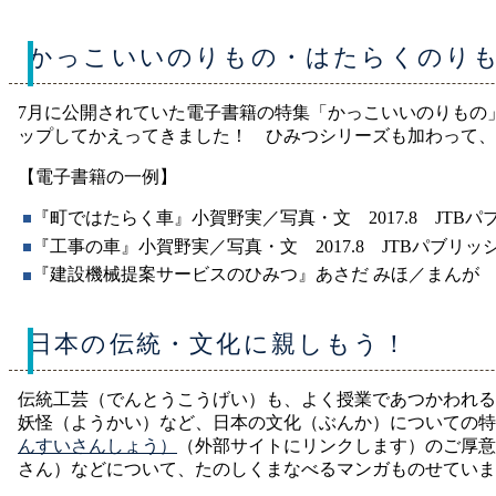
かっこいいのりもの・はたらくのり
7月に公開されていた電子書籍の特集「かっこいいのりもの
ップしてかえってきました！ ひみつシリーズも加わって、
【電子書籍の一例】
『町ではたらく車』小賀野実／写真・文 2017.8 JTBパ
『工事の車』小賀野実／写真・文 2017.8 JTBパブリッ
『建設機械提案サービスのひみつ』あさだ みほ／まんが 20
日本の伝統・文化に親しもう！
伝統工芸（でんとうこうげい）も、よく授業であつかわれる
妖怪（ようかい）など、日本の文化（ぶんか）についての特
んすいさんしょう）
（外部サイトにリンクします）のご厚意
さん）などについて、たのしくまなべるマンガものせていま