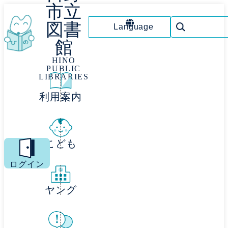
市立
図書
Language
館
HINO
PUBLIC
LIBRARIES
利用案内
こども
MENU
ログイン
ヤング