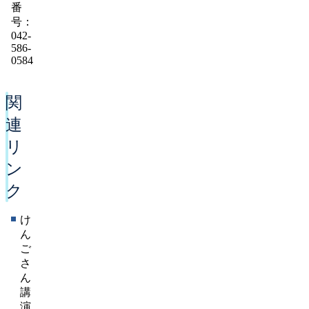
番
号：
042-
586-
0584
関
連
リ
ン
ク
け
ん
ご
さ
ん
講
演