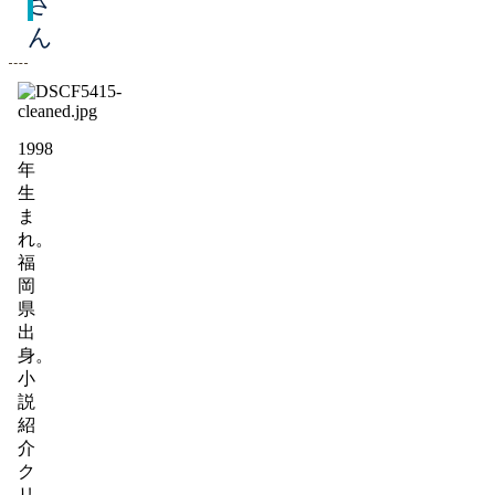
さ
ん
1998
年
生
ま
れ。
福
岡
県
出
身。
小
説
紹
介
ク
リ