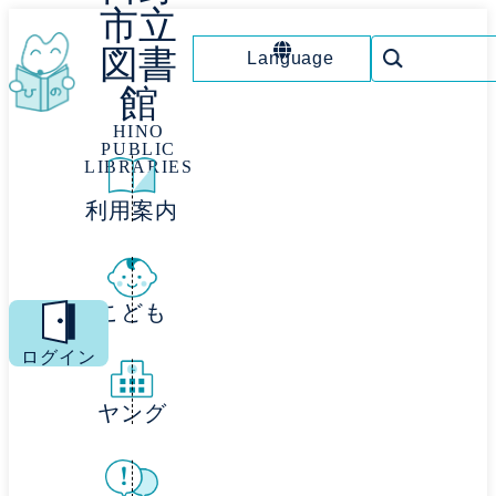
市立
図書
Language
館
HINO
PUBLIC
LIBRARIES
利用案内
こども
MENU
ログイン
ヤング