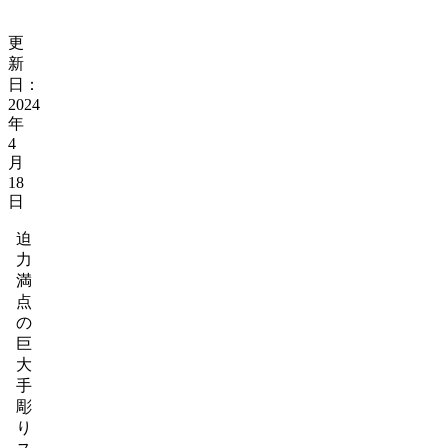
更
新
日：
2024
年
4
月
18
日
迫
力
満
点
の
巨
大
手
彫
り