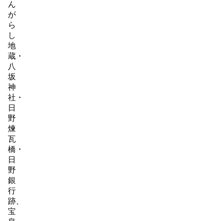
ん
が
ら
し
地
蔵・
八
坂
神
社・
日
野
煉
瓦
橋・
日
野
銀
行
跡、
宝