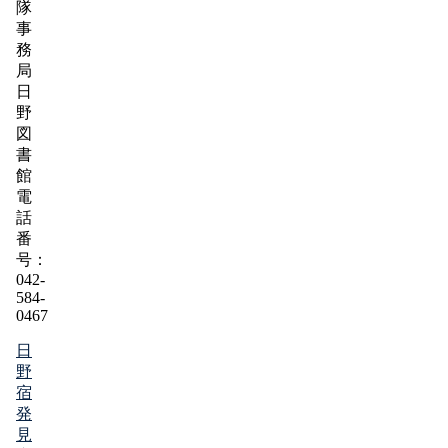
隊
事
務
局
日
野
図
書
館
電
話
番
号：
042-
584-
0467
日
野
宿
発
見