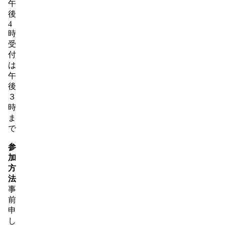
午
後
4
時
受
付
は
午
後
３
時
ま
で
参
加
方
法
事
前
申
し