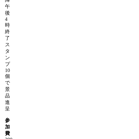
午
後
4
時
終
了
ス
タ
ン
プ
10
個
で
景
品
進
呈
参
加
費