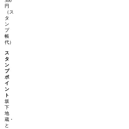
300
円
（ス
タ
ン
プ
帳
代）
ス
タ
ン
プ
ポ
イ
ン
ト
坂
下
地
蔵・
と