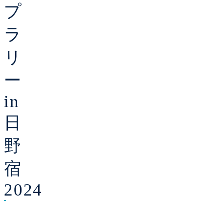
プ
ラ
リ
ー
in
日
野
宿
2024