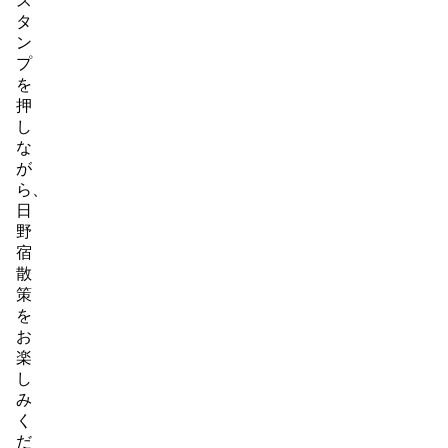
ス
タ
ン
プ
を
押
し
な
が
ら、
日
野
宿
散
策
を
お
楽
し
み
く
だ