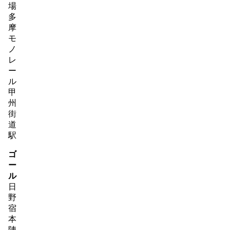
場
多
摩
モ
ノ
レ
ー
ル
甲
州
街
道
駅
ゴ
ー
ル
日
野
宿
本
陣