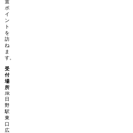
置
ポ
イ
ン
ト
を
訪
ね
ま
す。
受
付
場
所
JR
日
野
駅
東
口
広