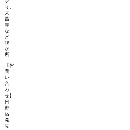
泉
寺、
大
昌
寺
な
ど
18
か
所
【お
問
い
合
わ
せ】
日
野
宿
発
見