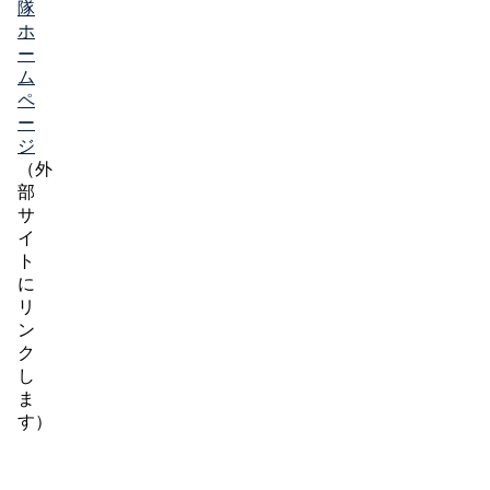
隊
ホ
ー
ム
ペ
ー
ジ
（外
部
サ
イ
ト
に
リ
ン
ク
し
ま
す）