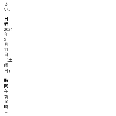
さ
い。
日
程
2024
年
5
月
11
日
（土
曜
日）
時
間
午
前
10
時
～