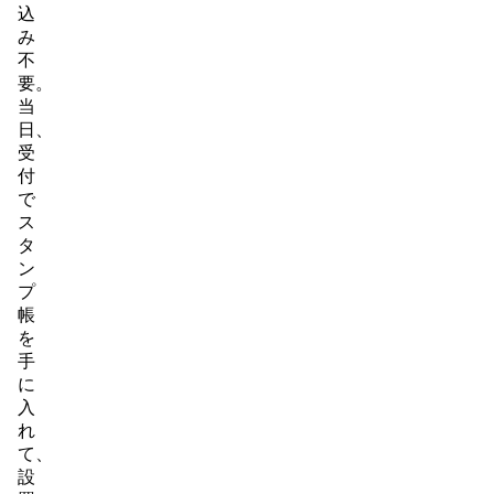
込
み
不
要。
当
日、
受
付
で
ス
タ
ン
プ
帳
を
手
に
入
れ
て、
設