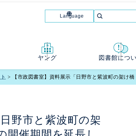
Language
図書館につ
ヤング
ント
> 【市政図書室】資料展示「日野市と紫波町の架け橋
「日野市と紫波町の架
」の開催期間を延長し