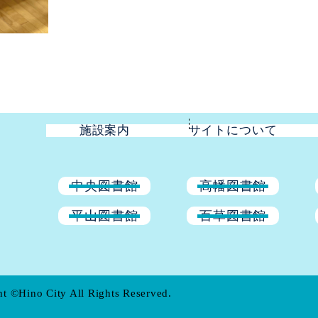
施設案内
サイトについて
中央図書館
高幡図書館
平山図書館
百草図書館
t ©Hino City All Rights Reserved.