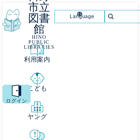
市立
図書
Language
館
HINO
PUBLIC
LIBRARIES
利用案内
こども
MENU
ログイン
ヤング