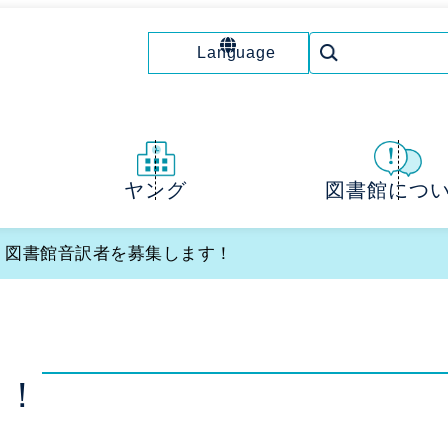
Language
図書館につ
ヤング
> 図書館音訳者を募集します！
す！