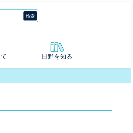
いて
日野を知る