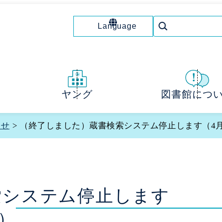
Language
図書館につ
ヤング
らせ
> （終了しました）蔵書検索システム停止します（4月1
索システム停止します
時）