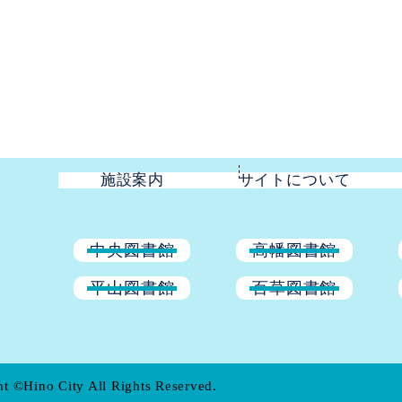
施設案内
サイトについて
中央図書館
高幡図書館
平山図書館
百草図書館
t ©Hino City All Rights Reserved.