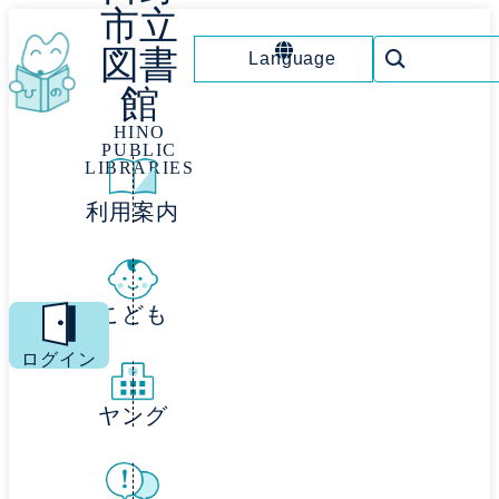
市立
図書
Language
館
HINO
PUBLIC
LIBRARIES
利用案内
こども
MENU
ログイン
ヤング