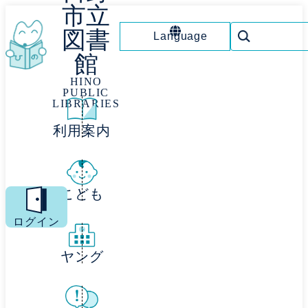
市立
図書
Language
館
HINO
PUBLIC
LIBRARIES
利用案内
こども
MENU
ログイン
ヤング