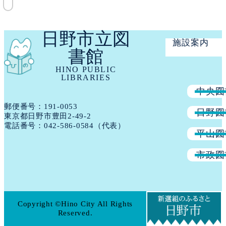
日野市立図
施設案内
書館
HINO PUBLIC
LIBRARIES
中央図
郵便番号：191​-​0053
日野図
東京都日野市豊田2-49-2
電話番号：
042-586-0584
（代表）
平山図
市政図
Copyright ©Hino City All Rights
Reserved.