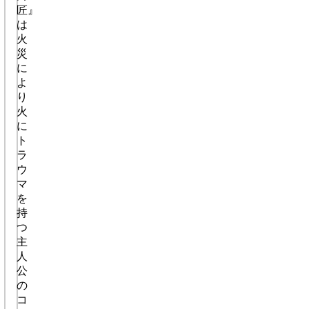
匠』
は
火
災
に
よ
り
火
に
ト
ラ
ウ
マ
を
持
つ
主
人
公
の
コ