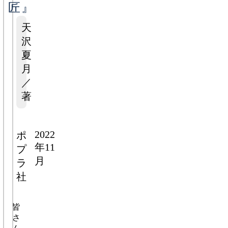
匠』
天
沢
夏
月
／
著
2022
ポ
年11
プ
月
ラ
社
皆
さ