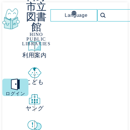
市立
図書
Language
館
HINO
PUBLIC
LIBRARIES
利用案内
こども
MENU
ログイン
ヤング