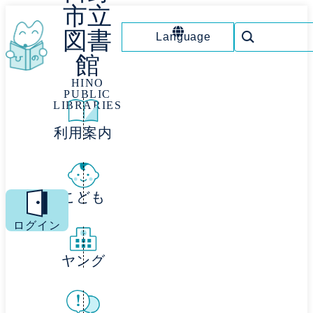
市立
図書
Language
館
HINO
PUBLIC
LIBRARIES
利用案内
こども
MENU
ログイン
ヤング