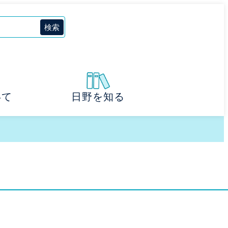
いて
日野を知る