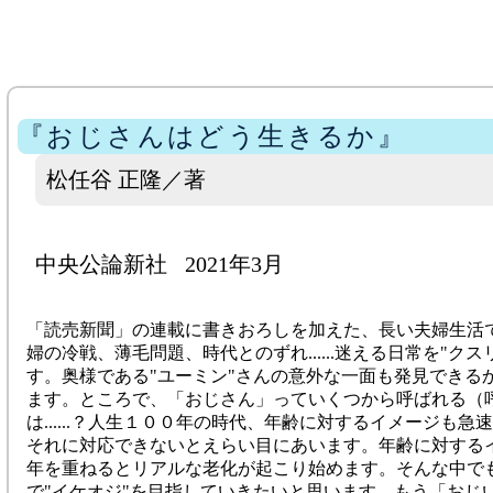
『おじさんはどう生きるか』
松任谷 正隆／著
中央公論新社
2021年3月
「読売新聞」の連載に書きおろしを加えた、長い夫婦生活
婦の冷戦、薄毛問題、時代とのずれ......迷える日常を"
す。奥様である"ユーミン"さんの意外な一面も発見できる
ます。ところで、「おじさん」っていくつから呼ばれる（
は......？人生１００年の時代、年齢に対するイメージも
それに対応できないとえらい目にあいます。年齢に対する
年を重ねるとリアルな老化が起こり始めます。そんな中で
で"イケオジ"を目指していきたいと思います。もう「おじいさ