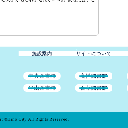
施設案内
サイトについて
中央図書館
高幡図書館
平山図書館
百草図書館
t ©Hino City All Rights Reserved.