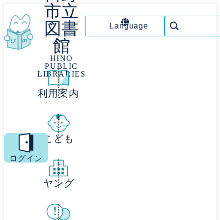
市立
図書
Language
館
HINO
PUBLIC
LIBRARIES
利用案内
こども
MENU
ログイン
ヤング