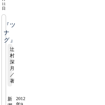
11
日
『ツ
ナ
グ』
辻
村
深
月
／
著
2012
新
年9