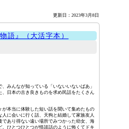
更新日：2023年3月8日
物語』（大活字本）
で、みんなが知っている「いないいないばあ」
た、日本の古き良きものを求め民話をたくさん
々が本当に体験した短い話を聞いて集めたもの
な人に会いに行く話、天狗と結婚して家族友人
後であり得ない遠い場所でみつかった幼女、海
ど。ひとつひとつが怪談話のように怖くてドキ