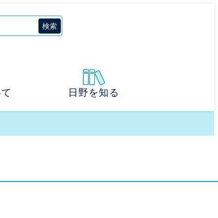
いて
日野を知る